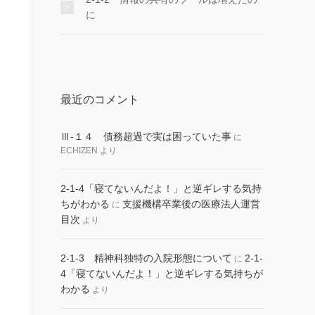
に
最近のコメント
Ⅲ-１４ 債務超過で実は困っていた事
に
ECHIZEN
より
2-1-4「寝てないんだよ！」と逆ギレする気持
ちがわかる
支援機構卒業後の医療法人運営
に
目次
より
2-1-3 精神科独特の入院形態について
2-1-
に
4「寝てないんだよ！」と逆ギレする気持ちが
わかる
より