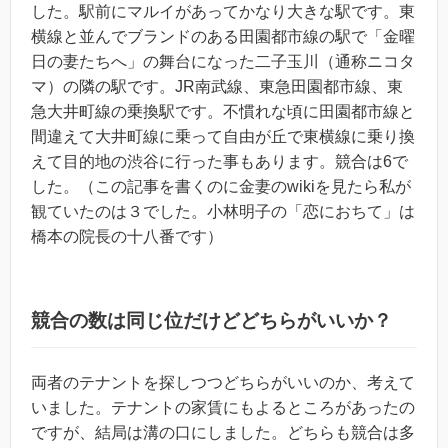
した。駅前にマルイがあってかなり大きな駅です。東
横線と並んでブランドのある田園都市線の駅で「金曜
日の妻たちへ」の舞台になった二子玉川（通称ニコタ
マ）の隣の駅です。JR南武線、東急田園都市線、東
急大井町線の乗換駅です。不慣れな頃に田園都市線と
間違えて大井町線に乗って自由が丘で東横線に乗り換
えて目的地の渋谷に行った事もあります。競合は6で
した。（この記事を書くのに金妻のwikiを見たら私が
観ていたのは３でした。小林明子の「恋におちて」は
橋本の院長の十八番です）
競合の数は同じ位だけどどちらがいいか？
両者のテナントを探しつつどちらがいいのか、考えて
いました。テナントの家賃にもよるところがあったの
ですが、結局は溝の口にしました。どちらも競合は多