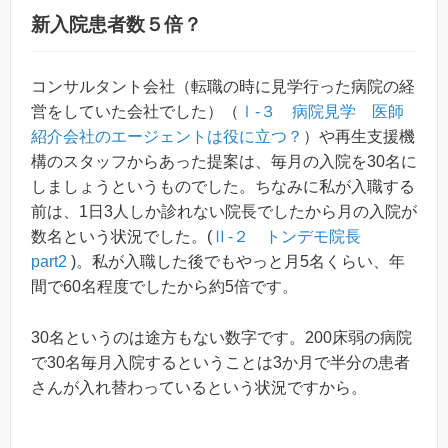
新入院患者数５倍？
コンサルタント会社（転職の時に見学行った病院の経
営をしていた会社でした）（
Ⅰ-３ 病院見学 医師
紹介会社のエージェントは役に立つ？
）や再生支援機
構のスタッフからあった提案は、毎月の入院を30名に
しましょうというものでした。ちなみに私が入職する
前は、1日3人しか診れない院長でしたから月の入院が
数名という状況でした。(
Ⅱ-２ トンデモ院長
part2
)。私が入職した後でもやっと月5名くらい、年
間で60名程度でしたから約5倍です。
30名というのは途方もない数字です。200床弱の病院
で30名毎月入院するということは3か月で半分の患者
さんが入れ替わっているという状況ですから。