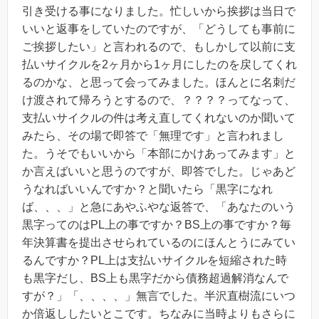
引き受ける事になりました。忙しいから挨拶は当日で
いいと返事をしていたのですが、「どうしても事前に
ご挨拶したい」と言われるので、もしかして以前に支
払いサイクルを2ヶ月から1ヶ月にしたのを戻してくれ
るのかな、と思って会ってみました。ほんとに名刺だ
け渡されて帰ろうとするので、？？？？ってなって、
支払いサイクルの件は考え直してくれないのか聞いて
みたら、その場で即答で「無理です」と言われまし
た。うそでもいいから「本部にかけあってみます」と
か言えばいいと思うのですが、即答でした。じゃあど
うなればいいんですか？と聞いたら「黒字になれ
ば、、、」と急にあやふやな返答で、「あなたのいう
黒字ってのはPL上の事ですか？BS上の事ですか？毎
年決算書を提出させられているのにほんとうにみてい
るんですか？PL上は支払いサイクルを短縮された時
も黒字だし、BS上も黒字だから債務超過解消なんで
すが？」「、、、、」無言でした。半沢直樹流にいつ
か倍返ししたいとこです。ちなみに当時よりもさらに